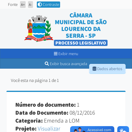
Fonte
Contraste
A+
A-
CÂMARA
MUNICIPAL DE SÃO
LOURENÇO DA
SERRA - SP
PROCESSO LEGISLATIVO
Exibir menu
Exibir busca avançada
Dados abertos
Você esta na página 1 de 1
Número do documento:
1
Data do Documento:
08/12/2016
Categoria:
Emenda a LOM
Projeto:
Visualizar